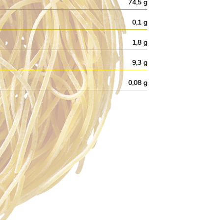
74,5 g
0,1 g
1,8 g
9,3 g
0,08 g