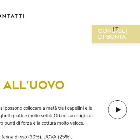
ONTATTI
CONSIGLI
DI BONTÀ
La cucina di
Ilaria
News
I ALL'UOVO
 si possono collocare a metà tra i capellini e le
hetti piatti e molto sottili. Ottimi con sughi di
o punti di forza è la cottura molto veloce.
 farina di riso (30%), UOVA (25%).