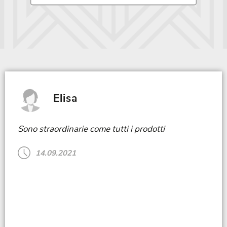
Elisa
Sono straordinarie come tutti i prodotti
Mass
como
14.09.2021
buon
Inte