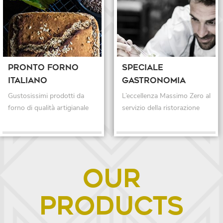
Pronto forno 
Speciale 
italiano
gastronomia
Gustosissimi prodotti da 
L’eccellenza Massimo Zero al 
forno di qualità artigianale
servizio della ristorazione
OUR
PRODUCTS